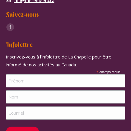
info@meremeera.ca
Suivez-nous
Trouvez nous sur :
Facebook
page
Infolettre
opens
in
Inscrivez-vous à l’infolettre de La Chapelle pour être
new
informé de nos activités au Canada.
window
*
champs requis