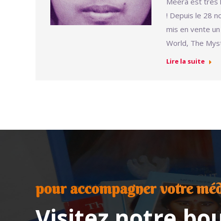
Meera est très 
! Depuis le 28 
mis en vente un
World, The Myst
Lire la suite
pour accompagner votre méd
Visitez notre bo