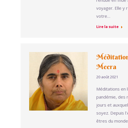
rendue en Inde 
voyager. Elle y r
votre…
Lire la suite
Méditation
Meera
20 août 2021
Méditations en 
pandémie, des m
jours et auxque
soyez. Depuis l
êtres du monde 