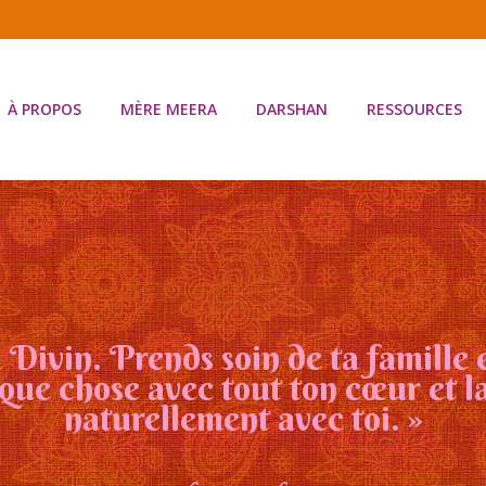
À PROPOS
MÈRE MEERA
DARSHAN
RESSOURCES
 Divin. Prends soin de ta famille et
aque chose avec tout ton cœur et l
naturellement avec toi. »