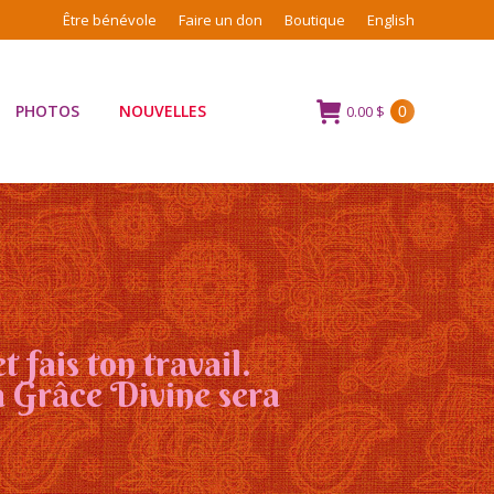
Être bénévole
Faire un don
Boutique
English
PHOTOS
NOUVELLES
0.00
$
0
 fais ton travail.
a Grâce Divine sera