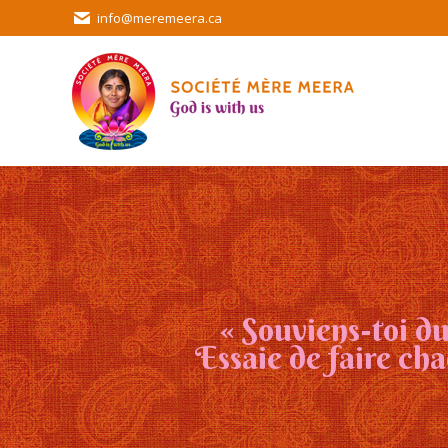
info@meremeera.ca
« Souviens-toi du
Essaie de faire ch