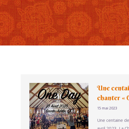
Une centai
chanter « 
15 mai 2023
Une centaine de
avril 2023, La C