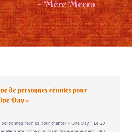
~ Mère Meera
ne de personnes réunies pour
One Day »
 personnes réunies pour chanter « One Day » Le 23
hapelle a été l’hôte d’un magnifique événement : plus