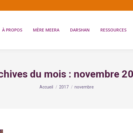
À PROPOS
MÈRE MEERA
DARSHAN
RESSOURCES
chives du mois :
novembre 2
Vous êtes ici :
Accueil
2017
novembre