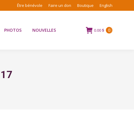
Être bénévole
Faire un don
Boutique
English
PHOTOS
NOUVELLES
0.00
$
0
017