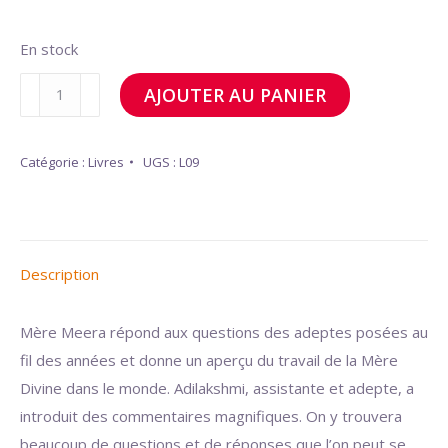
En stock
quantité
AJOUTER AU PANIER
de
Réponses
Catégorie :
Livres
UGS :
L09
Tome
I
Description
Mère Meera répond aux questions des adeptes posées au
fil des années et donne un aperçu du travail de la Mère
Divine dans le monde. Adilakshmi, assistante et adepte, a
introduit des commentaires magnifiques. On y trouvera
beaucoup de questions et de réponses que l’on peut se