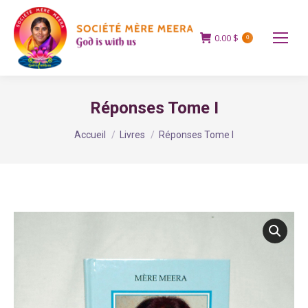
0.00
$
0
Réponses Tome I
Vous êtes ici :
Accueil
Livres
Réponses Tome I