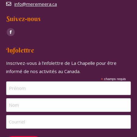
info@meremeera.ca
Suivez-nous
Trouvez nous sur :
Facebook
page
Infolettre
opens
in
Inscrivez-vous à l’infolettre de La Chapelle pour être
new
informé de nos activités au Canada.
window
*
champs requis