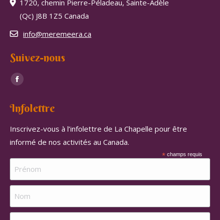
1720, chemin Pierre-Péladeau, Sainte-Adèle
(Qc) J8B 1Z5 Canada
info@meremeera.ca
Suivez-nous
Trouvez nous sur :
Facebook
page
Infolettre
opens
in
Inscrivez-vous à l’infolettre de La Chapelle pour être
new
informé de nos activités au Canada.
window
*
champs requis