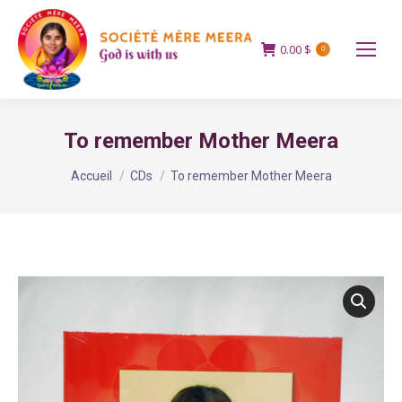
0.00
$
0
To remember Mother Meera
Vous êtes ici :
Accueil
CDs
To remember Mother Meera