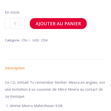
En stock
quantité
AJOUTER AU PANIER
de
To
Catégorie :
CDs
UGS :
CD4
remember
Mother
Meera
Description
Ce CD, intitulé To remember Mother Meera en anglais, est
une invitation à se souvenir de Mère Meera au contact de
sa musique.
Amma Meera Maheshwari 9:08