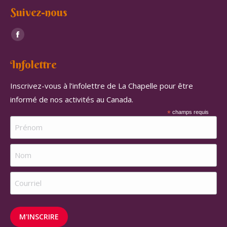
Suivez-nous
Trouvez nous sur :
Facebook
page
Infolettre
opens
in
Inscrivez-vous à l’infolettre de La Chapelle pour être
new
informé de nos activités au Canada.
window
*
champs requis