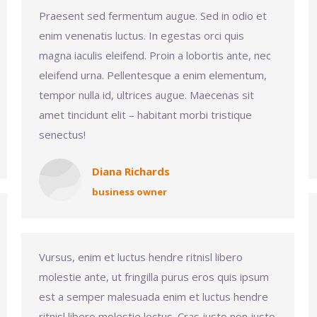
Praesent sed fermentum augue. Sed in odio et
enim venenatis luctus. In egestas orci quis
magna iaculis eleifend. Proin a lobortis ante, nec
eleifend urna. Pellentesque a enim elementum,
tempor nulla id, ultrices augue. Maecenas sit
amet tincidunt elit – habitant morbi tristique
senectus!
Diana Richards
business owner
Vursus, enim et luctus hendre ritnisl libero
molestie ante, ut fringilla purus eros quis ipsum
est a semper malesuada enim et luctus hendre
ritnisl libero molestie lectus. Cras justo non justo