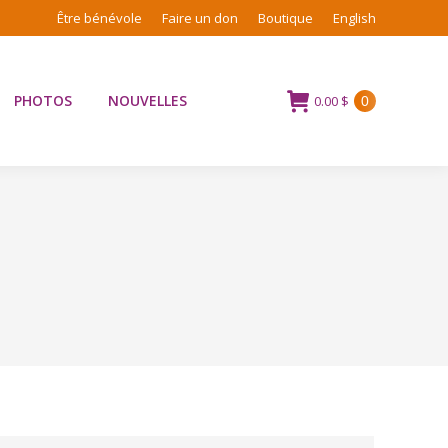
Être bénévole
Faire un don
Boutique
English
PHOTOS
NOUVELLES
0.00
$
0