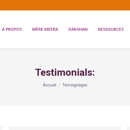
À PROPOS
MÈRE MEERA
DARSHAN
RESSOURCES
Testimonials:
Vous êtes ici :
Accueil
Témoignages