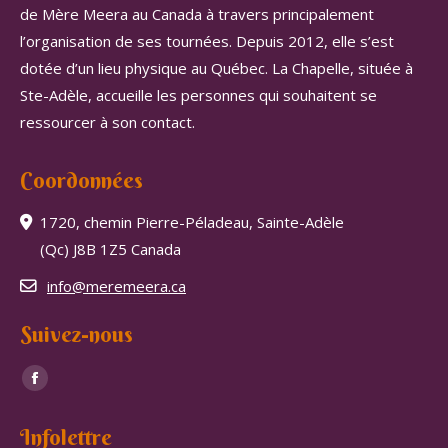
de Mère Meera au Canada à travers principalement
l’organisation de ses tournées. Depuis 2012, elle s’est
dotée d’un lieu physique au Québec. La Chapelle, située à
Ste-Adèle, accueille les personnes qui souhaitent se
ressourcer à son contact.
Coordonnées
1720, chemin Pierre-Péladeau, Sainte-Adèle
(Qc) J8B 1Z5 Canada
info@meremeera.ca
Suivez-nous
Trouvez nous sur :
Facebook
page
Infolettre
opens