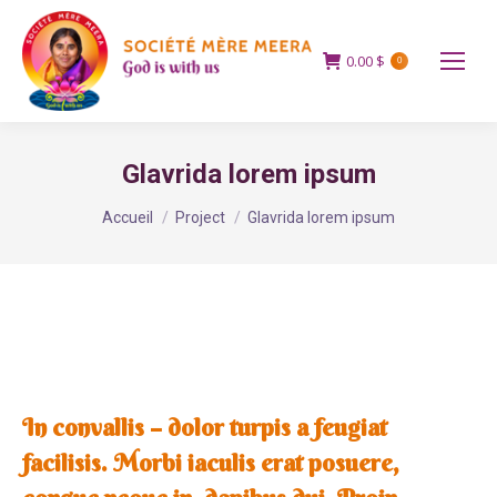
0.00
$
0
Glavrida lorem ipsum
Vous êtes ici :
Accueil
Project
Glavrida lorem ipsum
In convallis – dolor turpis a feugiat
facilisis. Morbi iaculis erat posuere,