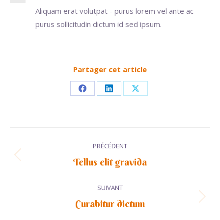
Aliquam erat volutpat - purus lorem vel ante ac
purus sollicitudin dictum id sed ipsum.
Partager cet article
Partager
Partager
Partager
sur
sur
sur
Facebook
LinkedIn
X
Navigation
PRÉCÉDENT
de
Tellus elit gravida
Onglet
précédent
commentaire
SUIVANT
Curabitur dictum
Projets
similaires