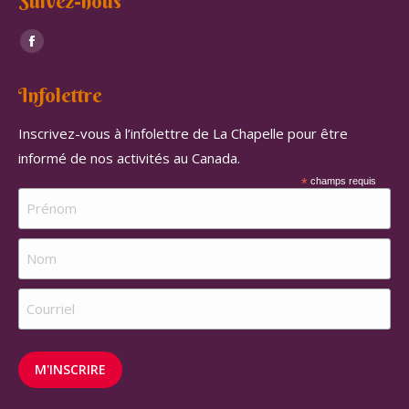
Suivez-nous
Trouvez nous sur :
Facebook
page
Infolettre
opens
in
Inscrivez-vous à l’infolettre de La Chapelle pour être
new
informé de nos activités au Canada.
window
*
champs requis