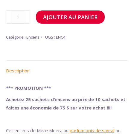
initial
actuel
quantité
AJOUTER AU PANIER
était :
est :
de
125.00 $.
50.00 $.
Lot
Catégorie :
Encens
UGS :
ENC4
de
25
sachets
d'encens
Description
*** PROMOTION ***
Achetez 25 sachets d’encens au prix de 10 sachets et
faites une économie de 75 $ sur votre achat !!!!
Cet encens de Mère Meera
au
parfum bois de santal
ou