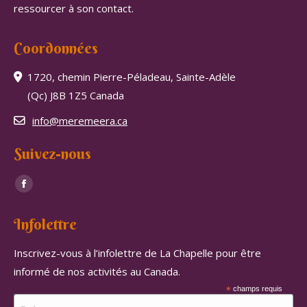
ressourcer à son contact.
Coordonnées
1720, chemin Pierre-Péladeau, Sainte-Adèle
(Qc) J8B 1Z5 Canada
info@meremeera.ca
Suivez-nous
Trouvez nous sur :
Facebook
page
Infolettre
opens
in
Inscrivez-vous à l’infolettre de La Chapelle pour être
new
informé de nos activités au Canada.
window
*
champs requis