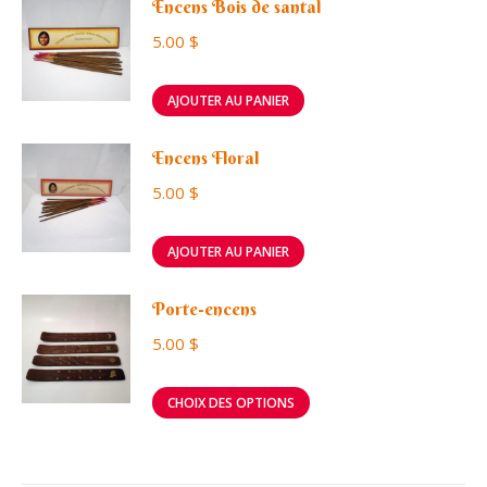
Encens Bois de santal
5.00
$
AJOUTER AU PANIER
Encens Floral
5.00
$
AJOUTER AU PANIER
Porte-encens
5.00
$
Ce
CHOIX DES OPTIONS
produit
a