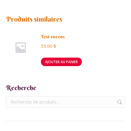
plusieurs
variations.
Produits similaires
Les
options
peuvent
Test encens
être
55.00
$
choisies
sur
AJOUTER AU PANIER
la
page
du
Recherche
produit