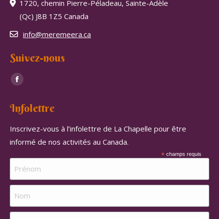
1720, chemin Pierre-Péladeau, Sainte-Adèle
(Qc) J8B 1Z5 Canada
info@meremeera.ca
Suivez-nous
Trouvez nous sur :
Facebook
page
Infolettre
opens
in
Inscrivez-vous à l’infolettre de La Chapelle pour être
new
informé de nos activités au Canada.
window
*
champs requis