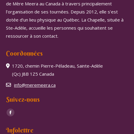
de Mère Meera au Canada à travers principalement
l’organisation de ses tournées. Depuis 2012, elle s’est
dotée d’un lieu physique au Québec. La Chapelle, située à
Ste-Adèle, accueille les personnes qui souhaitent se
ressourcer à son contact.
Coordonnées
1720, chemin Pierre-Péladeau, Sainte-Adèle
(Qc) J8B 1Z5 Canada
info@meremeera.ca
Suivez-nous
Trouvez nous sur :
Facebook
page
Infolettre
opens